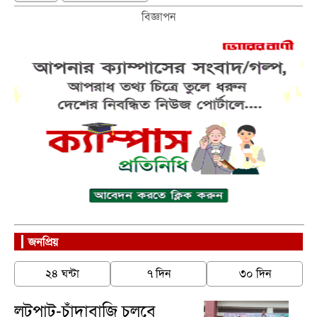
বিজ্ঞাপন
জনপ্রিয়
২৪ ঘন্টা
৭ দিন
৩০ দিন
লুটপাট-চাঁদাবাজি চলবে