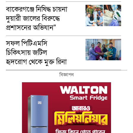
বাকেরগঞ্জে নিষিদ্ধ চায়না
দুয়ারী জালের বিরুদ্ধে
প্রশাসনের অভিযান"
সফল পিটিএমসি
চিকিৎসায় জটিল
হৃদরোগ থেকে মুক্ত রিনা
রানী
বিজ্ঞাপন