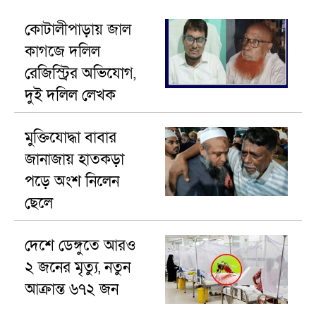
কোটালীপাড়ায় জাল
কাগজে দলিল
রেজিস্ট্রির অভিযোগ,
দুই দলিল লেখক
বহিষ্কার
মুক্তিযোদ্ধা বাবার
জানাজায় হাতকড়া
পড়ে অংশ নিলেন
ছেলে
দেশে ডেঙ্গুতে আরও
২ জনের মৃত্যু, নতুন
আক্রান্ত ৬৭২ জন