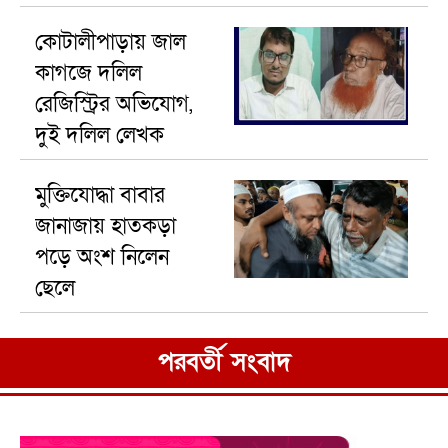
রাখার ঘোষণা
কোটালীপাড়ায় জাল
কাগজে দলিল
রেজিস্ট্রির অভিযোগ,
দুই দলিল লেখক
বহিষ্কার
মুক্তিযোদ্ধা বাবার
জানাজায় হাতকড়া
পড়ে অংশ নিলেন
ছেলে
পরবর্তী সংবাদ