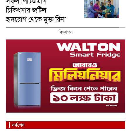
সফল পিটিএমসি
চিকিৎসায় জটিল
হৃদরোগ থেকে মুক্ত রিনা
রানী
বিজ্ঞাপন
সর্বশেষ