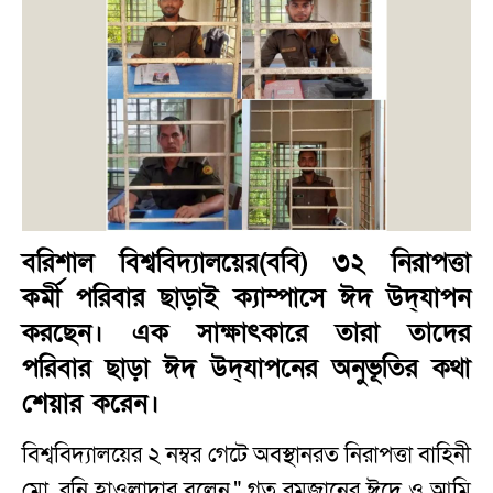
বরিশাল বিশ্ববিদ্যালয়ের(ববি) ৩২ নিরাপত্তা
কর্মী পরিবার ছাড়াই ক্যাম্পাসে ঈদ উদ্‌যাপন
করছেন। এক সাক্ষাৎকারে তারা তাদের
পরিবার ছাড়া ঈদ উদ্‌যাপনের অনুভূতির কথা
শেয়ার করেন।
বিশ্ববিদ্যালয়ের ২ নম্বর গেটে অবস্থানরত নিরাপত্তা বাহিনী
মো. রনি হাওলাদার বলেন," গত রমজানের ঈদে ও আমি