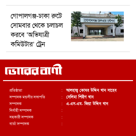
গোপালগঞ্জ-ঢাকা রুটে
সোমবার থেকে চলাচল
করবে ‘অভিযাত্রী
কমিউটার’ ট্রেন
প্রতিষ্ঠাতা
:
আলহাজ্ব কোমর উদ্দিন খান সাহেব
সম্পাদক মন্ডলীর সভাপতি
:
সেলিমা শিরীণ খান
সম্পাদক
:
এ.এস.এম. জিয়া উদ্দিন খান
নির্বাহী সম্পাদক
:
সহকারী সম্পাদক
:
বার্তা সম্পাদক
: