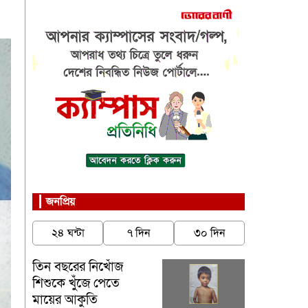
জনপ্রিয়
২৪ ঘন্টা
৭ দিন
৩০ দিন
তিন বছরের নিখোঁজ
শিশুকে খুঁজে পেতে
মায়ের আকুতি