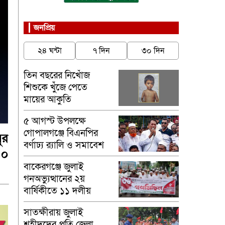
জনপ্রিয়
২৪ ঘন্টা
৭ দিন
৩০ দিন
তিন বছরের নিখোঁজ
শিশুকে খুঁজে পেতে
মায়ের আকুতি
৫ আগস্ট উপলক্ষে
গোপালগঞ্জে বিএনপির
ুর
বর্ণাঢ্য র‍্যালি ও সমাবেশ
৪০
অনুষ্ঠিত
বাকেরগঞ্জে জুলাই
গনঅভ্যুত্থানের ২য়
বার্ষিকীতে ১১ দলীয়
ঐক্যের গণমিছিল
সাতক্ষীরায় জুলাই
শহীদদের প্রতি জেলা