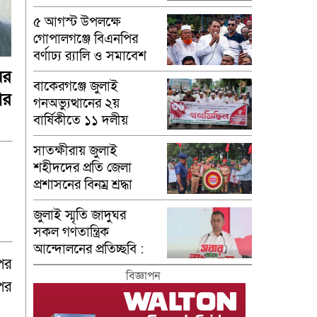
৫ আগস্ট উপলক্ষে
গোপালগঞ্জে বিএনপির
বর্ণাঢ্য র‍্যালি ও সমাবেশ
অনুষ্ঠিত
ের
বাকেরগঞ্জে জুলাই
ার
গনঅভ্যুত্থানের ২য়
বার্ষিকীতে ১১ দলীয়
ঐক্যের গণমিছিল
সাতক্ষীরায় জুলাই
শহীদদের প্রতি জেলা
প্রশাসনের বিনম্র শ্রদ্ধা
জুলাই স্মৃতি জাদুঘর
সকল গণতান্ত্রিক
আন্দোলনের প্রতিচ্ছবি :
পর
প্রধানমন্ত্রী
বিজ্ঞাপন
পর