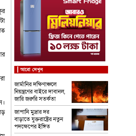
ুর
টা
রত
ার
আরো দেখুন
রা
জার্মানির দক্ষিণাঞ্চলে
নিয়ন্ত্রণের বাইরে দাবানল,
জারি জরুরি সতর্কতা
ন।
বড়
জাপানি মুদ্রার দর
বাড়াতে যুক্তরাষ্ট্রের নতুন
পদক্ষেপের ইঙ্গিত