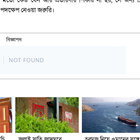
ারের মতো কেউ যেন আর প্রতারণার শিকার না হয়, সে জন্য শ্
র পদক্ষেপ নেওয়া জরুরি।
বিজ্ঞাপন
চি,
জুলাই স্মৃতি জাদুঘরে
হরমুজ নিয়ে ওমানের সঙ্গে