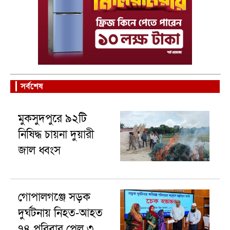
সর্বশেষ
মুকসুদপুরে ৯২টি
নিষিদ্ধ চায়না দুয়ারী
জাল ধ্বংস
গোপালগঞ্জে সড়ক
দুর্ঘটনায় নিহত-আহত
৭৪ পরিবার পেল ৩