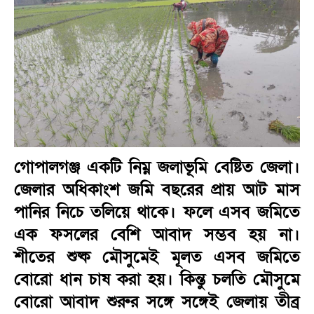
গোপালগঞ্জ একটি নিম্ন জলাভূমি বেষ্টিত জেলা।
জেলার অধিকাংশ জমি বছরের প্রায় আট মাস
পানির নিচে তলিয়ে থাকে। ফলে এসব জমিতে
এক ফসলের বেশি আবাদ সম্ভব হয় না।
শীতের শুষ্ক মৌসুমেই মূলত এসব জমিতে
বোরো ধান চাষ করা হয়। কিন্তু চলতি মৌসুমে
বোরো আবাদ শুরুর সঙ্গে সঙ্গেই জেলায় তীব্র