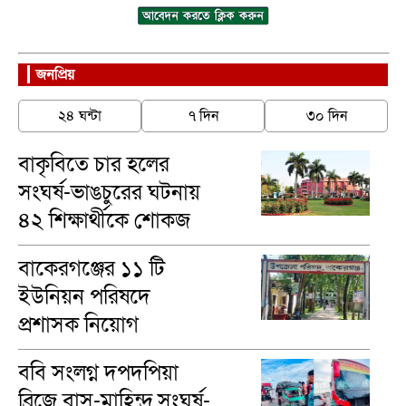
জনপ্রিয়
২৪ ঘন্টা
৭ দিন
৩০ দিন
বাকৃবিতে চার হলের
সংঘর্ষ-ভাঙচুরের ঘটনায়
৪২ শিক্ষার্থীকে শোকজ
বাকেরগঞ্জের ১১ টি
ইউনিয়ন পরিষদে
প্রশাসক নিয়োগ
ববি সংলগ্ন দপদপিয়া
ব্রিজে বাস-মাহিন্দ্র সংঘর্ষ-