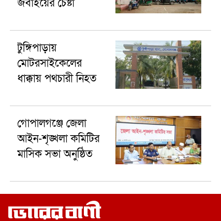
জবাইয়ের চেষ্টা
টুঙ্গিপাড়ায়
মোটরসাইকেলের
ধাক্কায় পথচারী নিহত
গোপালগঞ্জে জেলা
আইন-শৃঙ্খলা কমিটির
মাসিক সভা অনুষ্ঠিত