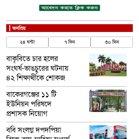
জনপ্রিয়
২৪ ঘন্টা
৭ দিন
৩০ দিন
বাকৃবিতে চার হলের
সংঘর্ষ-ভাঙচুরের ঘটনায়
৪২ শিক্ষার্থীকে শোকজ
বাকেরগঞ্জের ১১ টি
ইউনিয়ন পরিষদে
প্রশাসক নিয়োগ
ববি সংলগ্ন দপদপিয়া