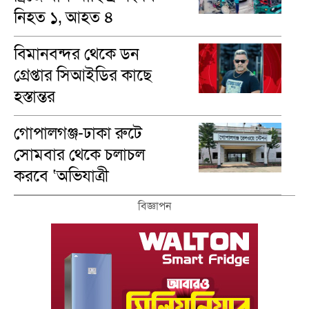
নিহত ১, আহত ৪
বিমানবন্দর থেকে ডন
গ্রেপ্তার সিআইডির কাছে
হস্তান্তর
গোপালগঞ্জ-ঢাকা রুটে
সোমবার থেকে চলাচল
করবে ‘অভিযাত্রী
কমিউটার’ ট্রেন
বিজ্ঞাপন