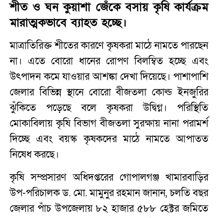
শীত ও ঘন কুয়াশা জেঁকে বসায় কৃষি কার্যক্রম
মারাত্মকভাবে ব্যাহত হচ্ছে।
মাত্রাতিরিক্ত শীতের কারণে কৃষকরা মাঠে নামতে পারছেন
না। এতে বোরো ধানের রোপণ বিলম্বিত হচ্ছে এবং
উৎপাদন কমে যাওয়ার আশঙ্কা দেখা দিয়েছে। পাশাপাশি
জেলার বিভিন্ন স্থানে বোরো বীজতলা কোল্ড ইনজুরির
ঝুঁকিতে পড়েছে বলে কৃষকরা উদ্বিগ্ন। পরিস্থিতি
মোকাবিলায় কৃষি বিভাগ বীজতলা সুরক্ষায় নানা পরামর্শ
দিচ্ছে এবং বয়স্ক কৃষকদের মাঠে নামতে আপাতত
নিষেধ করছে।
কৃষি সম্প্রসারণ অধিদপ্তরের গোপালগঞ্জ খামারবাড়ির
উপ-পরিচালক ড. মো. মামুনুর রহমান জানান, চলতি বছর
জেলার পাঁচ উপজেলায় ৮২ হাজার ৫৮৮ হেক্টর জমিতে