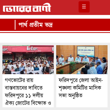
☰
পার্থ প্রতীম ভদ্র
গণভোটের রায়
ফরিদপুরে জেলা আইন-
বাস্তবায়নের দাবিতে
শৃঙ্খলা কমিটির মাসিক
ফরিদপুরে ১১ দলীয়
সভা অনুষ্ঠিত
ঐক্য জোটের বিক্ষোভ ও