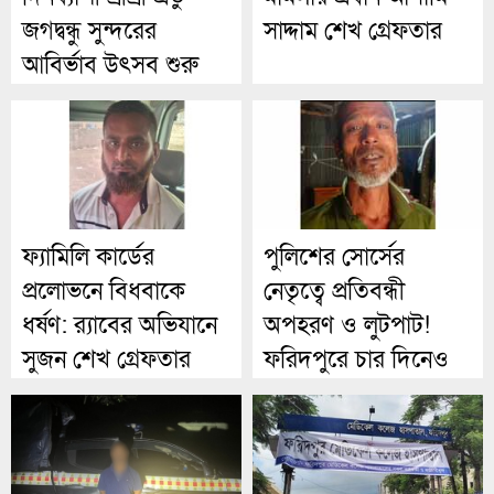
জগদ্বন্ধু সুন্দরের
সাদ্দাম শেখ গ্রেফতার
আবির্ভাব উৎসব শুরু
১৮ এপ্রিল
ফ্যামিলি কার্ডের
পুলিশের সোর্সের
প্রলোভনে বিধবাকে
নেতৃত্বে প্রতিবন্ধী
ধর্ষণ: র‍্যাবের অভিযানে
অপহরণ ও লুটপাট!
সুজন শেখ গ্রেফতার
ফরিদপুরে চার দিনেও
গ্রেপ্তার নেই কেউ