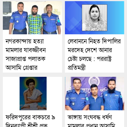
সমাবেশ
নগরকান্দায় হত্যা
লেবাননে নিহত দিপালির
মামলার যাবজ্জীবন
মরদেহ দেশে আনার
সাজাপ্রাপ্ত পলাতক
চেষ্টা চলছে : পররাষ্ট্র
আসামি গ্রেপ্তার
প্রতিমন্ত্রী
ফরিদপুরের বাকচরে ৯
ভাঙ্গায় সংঘবদ্ধ ধর্ষণ
দিনব্যাপী শ্রীশ্রী প্রভু
মামলার প্রধান আসামি