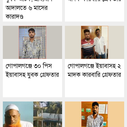
আদালতে ৬ মাসের
কারাদণ্ড
গোপালগঞ্জে ৩০ পিস
গোপালগঞ্জে ইয়াবাসহ ২
ইয়াবাসহ যুবক গ্রেফতার
মাদক কারবারি গ্রেফতার