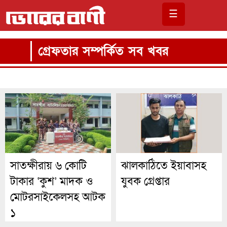
☰
গ্রেফতার সম্পর্কিত সব খবর
সাতক্ষীরায় ৬ কোটি
ঝালকাঠিতে ইয়াবাসহ
টাকার ‘কুশ’ মাদক ও
যুবক গ্রেপ্তার
মোটরসাইকেলসহ আটক
১