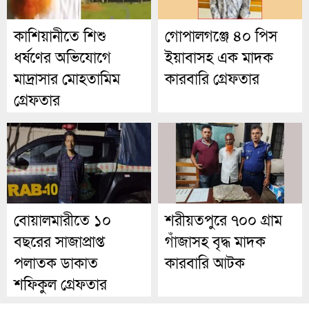
কাশিয়ানীতে শিশু
গোপালগঞ্জে ৪০ পিস
ধর্ষণের অভিযোগে
ইয়াবাসহ এক মাদক
মাদ্রাসার মোহতামিম
কারবারি গ্রেফতার
গ্রেফতার
বোয়ালমারীতে ১০
শরীয়তপুরে ৭০০ গ্রাম
বছরের সাজাপ্রাপ্ত
গাঁজাসহ বৃদ্ধ মাদক
পলাতক ডাকাত
কারবারি আটক
শফিকুল গ্রেফতার