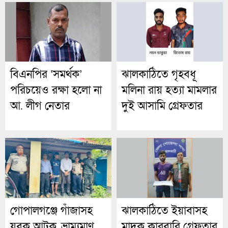
বিএনপির ‘সমর্থক’
ঝালকাঠিতে গৃহবধূ
পরিচয়েও রক্ষা হলো না
মলিনা রায় হত্যা মামলার
আ. লীগ নেতার
দুই আসামি গ্রেফতার
গোপালগঞ্জে গাঁজাসহ
ঝালকাঠিতে ইয়াবাসহ
যুবক আটক, ভ্রাম্যমাণ
মাদক কারবারি গ্রেফতার