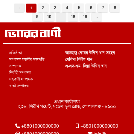
‹
1
2
3
4
5
6
7
8
9
10
...
18
19
›
প্রতিষ্ঠাতা
:
আলহাজ্ব কোমর উদ্দিন খান সাহেব
সম্পাদক মন্ডলীর সভাপতি
:
সেলিমা শিরীণ খান
সম্পাদক
:
এ.এস.এম. জিয়া উদ্দিন খান
নির্বাহী সম্পাদক
:
সহকারী সম্পাদক
:
বার্তা সম্পাদক
:
প্রধান কার্যালয়ঃ
২৩৮, শিরীণ পয়েন্ট, মডেল স্কুল রোড, গোপালগঞ্জ - ৮১০০
+8801000000000
+8801000000000