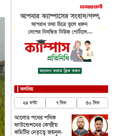
জনপ্রিয়
২৪ ঘন্টা
৭ দিন
৩০ দিন
আলোর পথের পথিক
ফাউন্ডেশনের কেন্দ্রীয়
কমিটির নেতৃত্বে জয়নুল-