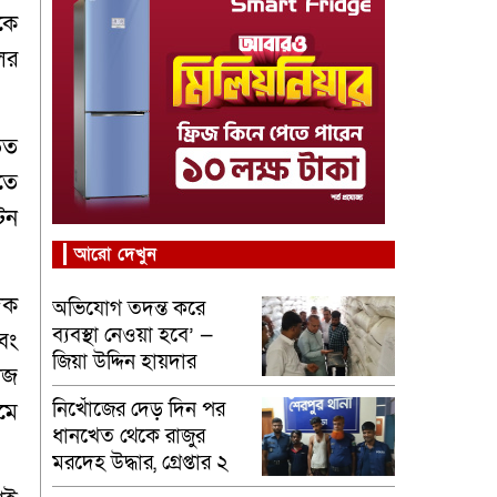
কে
ের
িত
তে
টন
আরো দেখুন
িক
অভিযোগ তদন্ত করে
ব্যবস্থা নেওয়া হবে’ —
বং
জিয়া উদ্দিন হায়দার
ীজ
নিখোঁজের দেড় দিন পর
মে
ধানখেত থেকে রাজুর
মরদেহ উদ্ধার, গ্রেপ্তার ২