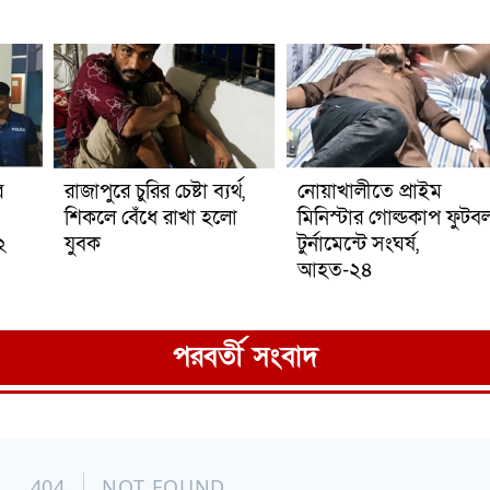
র
রাজাপুরে চুরির চেষ্টা ব্যর্থ,
নোয়াখালীতে প্রাইম
শিকলে বেঁধে রাখা হলো
মিনিস্টার গোল্ডকাপ ফুটব
২
যুবক
টুর্নামেন্টে সংঘর্ষ,
আহত-২৪
পরবর্তী সংবাদ