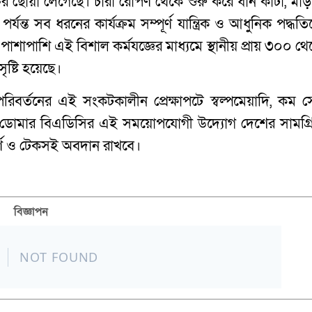
র ছোঁয়া লেগেছে। চারা রোপণ থেকে শুরু করে ধান কাটা, মাড়
পর্যন্ত সব ধরনের কার্যক্রম সম্পূর্ণ যান্ত্রিক ও আধুনিক পদ্ধত
পাশাপাশি এই বিশাল কর্মযজ্ঞের মাধ্যমে স্থানীয় প্রায় ৩০০ থ
ষ্টি হয়েছে।
রিবর্তনের এই সংকটকালীন প্রেক্ষাপটে স্বল্পমেয়াদি, কম স
ে ডোমার বিএডিসির এই সময়োপযোগী উদ্যোগ দেশের সামগ্র
বপূর্ণ ও টেকসই অবদান রাখবে।
বিজ্ঞাপন