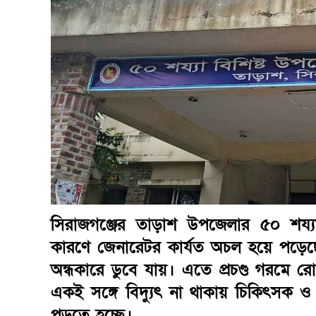
সিরাজগঞ্জের তাড়াশ উপজেলার ৫০ শয্যাবিশি
কারণে জেনারেটর কার্যত অচল হয়ে পড়েছে
অন্ধকারে ডুবে যায়। এতে প্রচণ্ড গরমে র
একই সঙ্গে বিদ্যুৎ না থাকায় চিকিৎসক ও
পড়তে হচ্ছে।