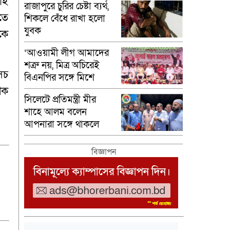
াই
রাজাপুরে চুরির চেষ্টা ব্যর্থ,
িতে
শিকলে বেঁধে রাখা হলো
যুবক
েকে
‘আওয়ামী লীগ আমাদের
শত্রু নয়, মিত্র অচিরেই
েচ
বিএনপির সঙ্গে মিশে
যাবে’—দিরাইয়ে এমপি
িক
সিলেটে প্রতিমন্ত্রী মীর
নাছির চৌধুরী।
শাহে আলম বলেন
আপনারা সঙ্গে থাকলে
অসম্ভবকেও সম্ভব করা
যায়।
বিজ্ঞাপন