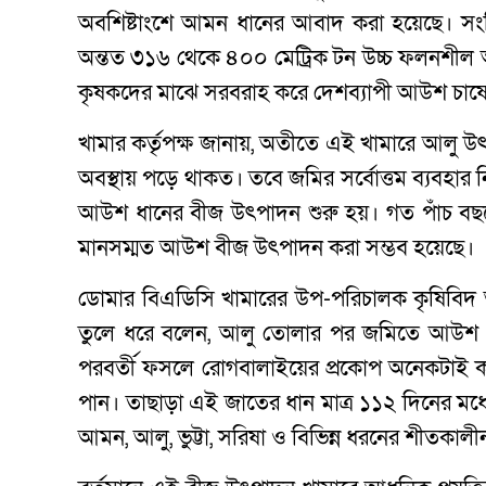
অবশিষ্টাংশে আমন ধানের আবাদ করা হয়েছে। সংশ্
অন্তত ৩১৬ থেকে ৪০০ মেট্রিক টন উচ্চ ফলনশীল আ
কৃষকদের মাঝে সরবরাহ করে দেশব্যাপী আউশ চাষে 
খামার কর্তৃপক্ষ জানায়, অতীতে এই খামারে আলু 
অবস্থায় পড়ে থাকত। তবে জমির সর্বোত্তম ব্যব
আউশ ধানের বীজ উৎপাদন শুরু হয়। গত পাঁচ বছর
মানসম্মত আউশ বীজ উৎপাদন করা সম্ভব হয়েছে।
ডোমার বিএডিসি খামারের উপ-পরিচালক কৃষিবিদ 
তুলে ধরে বলেন, আলু তোলার পর জমিতে আউশ ধান
পরবর্তী ফসলে রোগবালাইয়ের প্রকোপ অনেকটাই ক
পান। তাছাড়া এই জাতের ধান মাত্র ১১২ দিনের মধ্য
আমন, আলু, ভুট্টা, সরিষা ও বিভিন্ন ধরনের শীতকা