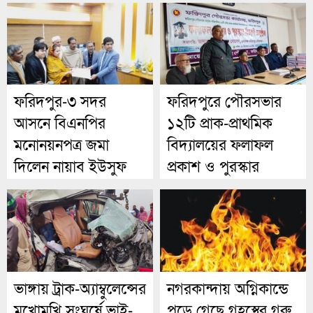
ফরিদপুর-৩ সদর
ফরিদপুরে পৌরসভার
আসনে বিএনপির
১২টি প্রাক-প্রাথমিক
মনোনয়নপত্র জমা
বিদ্যালয়ের ফলাফল
দিলেন নায়াব ইউসুফ
প্রকাশ ও পুরস্কার
আহমেদ
বিতরণ
ভাঙ্গায় ট্রাক-অ্যাম্বুলেন্সের
নগরকান্দায় অগ্নিকান্ডে
মুখোমুখি সংঘর্ষে ভাই-
পুড়ে গেছে ‌গৃহস্থের গরু