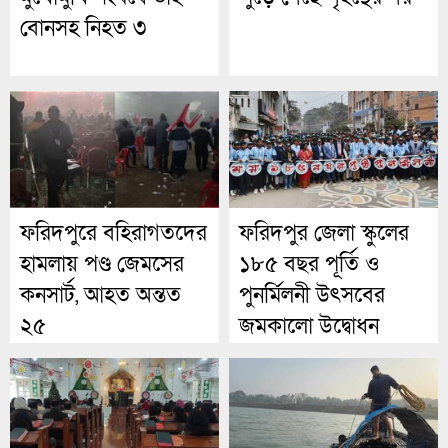
বোনসহ নিহত ৩
ফরিদপুরে বহিরাগতদের
ফরিদপুর জেলা স্কুলের
হামলায় পণ্ড জেমসের
১৮৫ বছর পূর্তি ও
কনসার্ট, আহত অন্তত
পুনর্মিলনী উৎসবের
২৫
জমকালো উদ্বোধন