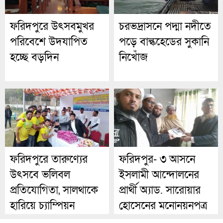
ফরিদপুরে উৎসবমুখর
চরভদ্রাসনে পদ্মা নদীতে
পরিবেশে উদযাপিত
পড়ে বাল্কহেডের সুকানি
হচ্ছে বড়দিন
নিখোঁজ
ফরিদপুরে তারুণ্যের
ফরিদপুর- ৩ আসনে
উৎসবে ভলিবল
ইসলামী আন্দোলনের
প্রতিযোগিতা, সালথাকে
প্রার্থী অ্যাড. সারোয়ার
হারিয়ে চ্যাম্পিয়ন
হোসেনের মনোনয়নপত্র
চরভদ্রাসন
সংগ্রহ