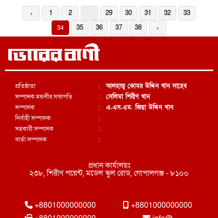
‹
1
2
...
29
30
31
32
33
34
35
36
37
38
›
প্রতিষ্ঠাতা
:
আলহাজ্ব কোমর উদ্দিন খান সাহেব
সম্পাদক মন্ডলীর সভাপতি
:
সেলিমা শিরীণ খান
সম্পাদক
:
এ.এস.এম. জিয়া উদ্দিন খান
নির্বাহী সম্পাদক
:
সহকারী সম্পাদক
:
বার্তা সম্পাদক
:
প্রধান কার্যালয়ঃ
২৩৮, শিরীণ পয়েন্ট, মডেল স্কুল রোড, গোপালগঞ্জ - ৮১০০
+8801000000000
+8801000000000