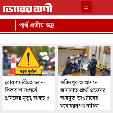
☰
পার্থ প্রতীম ভদ্র
বোয়ালমারীতে ভ্যান-
ফরিদপুর-৩ আসনে
পিকআপ সংঘর্ষে
জামায়াত প্রার্থী প্রফেসর
শ্রমিকের মৃত্যু, আহত ৫
আবদুত তাওয়াবের
মনোনয়নপত্র দাখিল