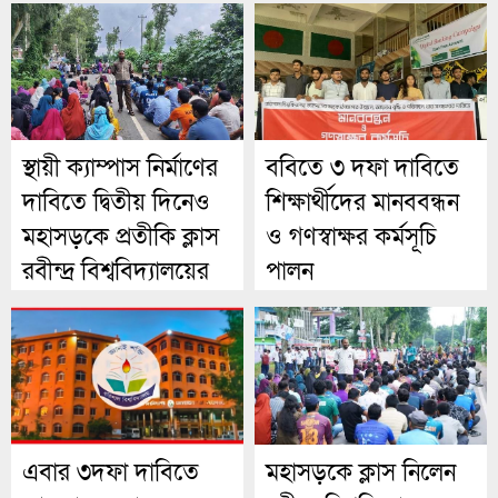
স্থায়ী ক্যাম্পাস নির্মাণের
ববিতে ৩ দফা দাবিতে
দাবিতে দ্বিতীয় দিনেও
শিক্ষার্থীদের মানববন্ধন
মহাসড়কে প্রতীকি ক্লাস
ও গণস্বাক্ষর কর্মসূচি
রবীন্দ্র বিশ্ববিদ্যালয়ের
পালন
এবার ৩দফা দাবিতে
মহাসড়কে ক্লাস নিলেন