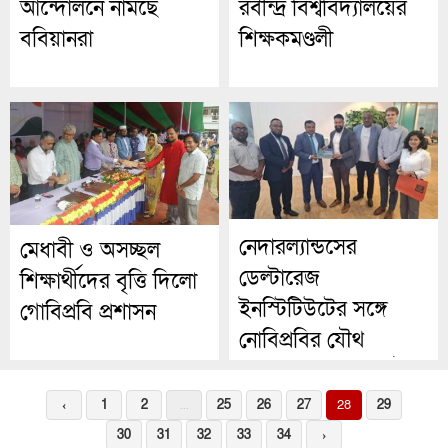
আন্দোলনে নামছে
রবীন্দ্র বিশ্ববিদ্যালয়ের
ববিয়ানরা
শিক্ষকমণ্ডলী
নেদারল্যান্ডসের
মেধাবী ও অসচ্ছল
ডেল্টারেজ
শিক্ষার্থীদের বৃত্তি দিলো
ইনস্টিটিউটের সঙ্গে
গোবিপ্রবি প্রশাসন
নোবিপ্রবির যৌথ
আলোচনা সভা অনুষ্ঠিত
‹
1
2
...
25
26
27
28
29
30
31
32
33
34
›