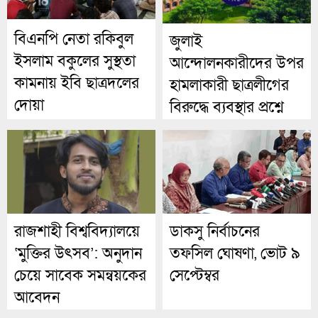
বিএনপি নেতা রকিবুল
জুলাই
ইসলাম বকুলের সুস্থতা
আন্দোলনকারীদের উপর
কামনায় ইবি ছাত্রদলের
হামলাকারী ছাত্রলীগের
দোয়া
বিরুদ্ধে ব্যবস্থার প্রশ্নে
উদাসীন ববি প্রশাসন
রাজশাহী বিশ্ববিদ্যালয়ে
ডাকসু নির্বাচনের
‘মুক্তির উৎসব’: অনুদান
তফসিল ঘোষণা, ভোট ৯
চেয়ে সাবেক সমন্বয়কের
সেপ্টেম্বর
আবেদন