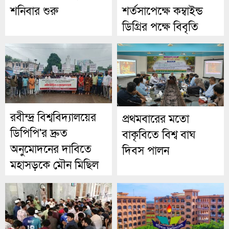
শনিবার শুরু
শর্তসাপেক্ষে কম্বাইন্ড
ডিগ্রির পক্ষে বিবৃতি
রবীন্দ্র বিশ্ববিদ্যালয়ের
প্রথমবারের মতো
ডিপিপি'র দ্রুত
বাকৃবিতে বিশ্ব বাঘ
অনুমোদনের দাবিতে
দিবস পালন
মহাসড়কে মৌন মিছিল
ও জনসংযোগ