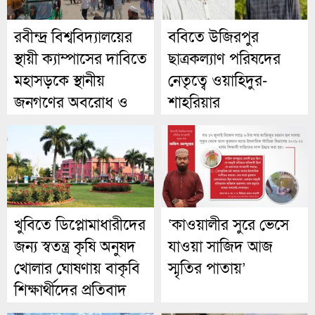
রবীন্দ্র বিশ্ববিদ্যালয়ের
ববিতে উজিরপুর
স্থায়ী ক্যাম্পাসের দাবিতে
ছাত্রকল্যাণ পরিষদের
মহাসড়কে স্থানীয়
নেতৃত্বে ওয়াহিদুর-
জনগণের অবরোধ ও
শাহরিয়ার
বিক্ষোভ
খুবিতে ডিপ্লোমাধারীদের
‘কাওয়ালীর সুরে ভেসে
জন্য স্বতন্ত্র কৃষি অনুষদ
যাওয়া সাজিদ আজ
খোলার ঘোষণায় বাকৃবি
স্মৃতির পাতায়’
শিক্ষার্থীদের প্রতিবাদ