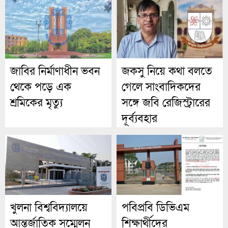
জাবির নির্মাণাধীন ভবন
জকসু নিয়ে কথা বলতে
থেকে পড়ে এক
গেলে সাংবাদিকদের
শ্রমিকের মৃত্যু
সঙ্গে জবি রেজিস্ট্রারের
দূর্ব্যবহার
খুলনা বিশ্ববিদ্যালয়ে
পবিপ্রবি ডিভিএম
আন্তর্জাতিক সম্মেলন
শিক্ষার্থীদের