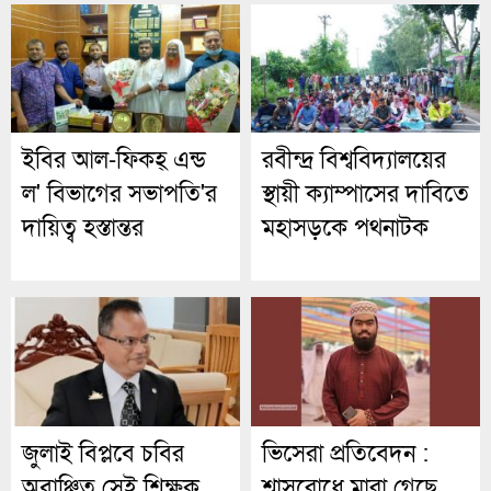
ইবির আল-ফিকহ্ এন্ড
রবীন্দ্র বিশ্ববিদ্যালয়ের
ল' বিভাগের সভাপতি'র
স্থায়ী ক্যাম্পাসের দাবিতে
দায়িত্ব হস্তান্তর
মহাসড়কে পথনাটক
জুলাই বিপ্লবে চবির
ভিসেরা প্রতিবেদন :
অবাঞ্ছিত সেই শিক্ষক
শ্বাসরোধে মারা গেছে