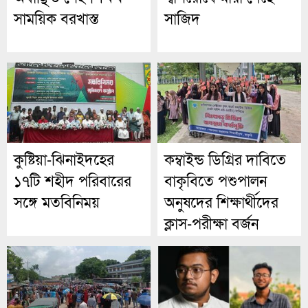
সাময়িক বরখাস্ত
সাজিদ
কুষ্টিয়া-ঝিনাইদহের
কম্বাইন্ড ডিগ্রির দাবিতে
১৭টি শহীদ পরিবারের
বাকৃবিতে পশুপালন
সঙ্গে মতবিনিময়
অনুষদের শিক্ষার্থীদের
ক্লাস-পরীক্ষা বর্জন