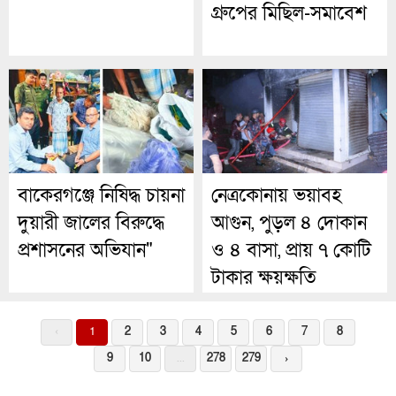
গ্রুপের মিছিল-সমাবেশ
বাকেরগঞ্জে নিষিদ্ধ চায়না
নেত্রকোনায় ভয়াবহ
দুয়ারী জালের বিরুদ্ধে
আগুন, পুড়ল ৪ দোকান
প্রশাসনের অভিযান"
ও ৪ বাসা, প্রায় ৭ কোটি
টাকার ক্ষয়ক্ষতি
‹
1
2
3
4
5
6
7
8
9
10
...
278
279
›