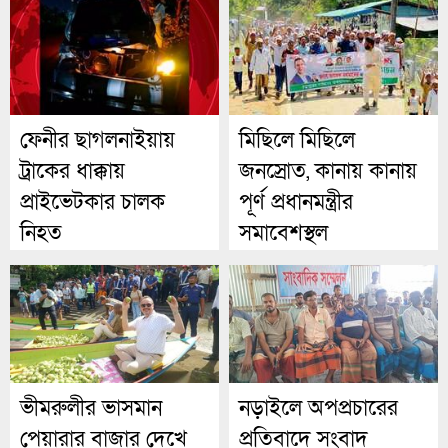
ফেনীর ছাগলনাইয়ায়
মিছিলে মিছিলে
ট্রাকের ধাক্কায়
জনস্রোত, কানায় কানায়
প্রাইভেটকার চালক
পূর্ণ প্রধানমন্ত্রীর
নিহত
সমাবেশস্থল
ভীমরুলীর ভাসমান
নড়াইলে অপপ্রচারের
পেয়ারার বাজার দেখে
প্রতিবাদে সংবাদ