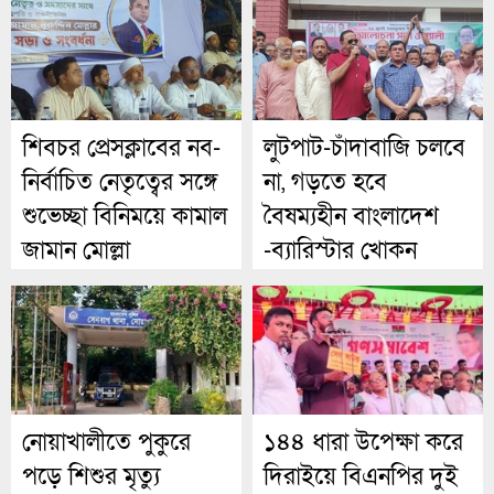
শিবচর প্রেসক্লাবের নব-
লুটপাট-চাঁদাবাজি চলবে
নির্বাচিত নেতৃত্বের সঙ্গে
না, গড়তে হবে
শুভেচ্ছা বিনিময়ে কামাল
বৈষম্যহীন বাংলাদেশ
জামান মোল্লা
-ব্যারিস্টার খোকন
নোয়াখালীতে পুকুরে
১৪৪ ধারা উপেক্ষা করে
পড়ে শিশুর মৃত্যু
দিরাইয়ে বিএনপির দুই