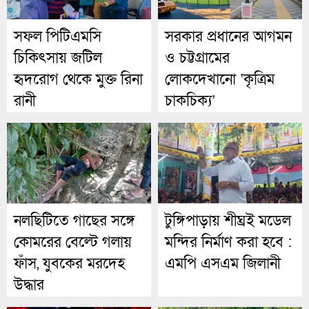
সফল পিটিএমসি
সরকার প্রধানের আগমন
চিকিৎসায় জটিল
ও চট্টগ্রামের
হৃদরোগ থেকে মুক্ত রিনা
লোকদেখানো ‘কৃত্রিম
রানী
চাকচিক্য’
নলছিটিতে গাছের সঙ্গে
টুঙ্গিপাড়ায় শীঘ্রই মডেল
কোমরের বেল্টে গলায়
মন্দির নির্মাণ করা হবে :
ফাঁস, যুবকের মরদেহ
এমপি এসএম জিলানী
উদ্ধার