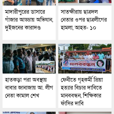
মাদারীপুরের ডাসারে
সাতক্ষীরায় ছাত্রদল
গাঁজার আড্ডায় অভিযান,
নেতার ওপর ছাত্রলীগের
দুইজনের কারাদণ্ড
হামলা, আহত- ১০
হাতকড়া পরা অবস্থায়
ফেনীতে গৃহকর্মী প্রিয়া
বাবার জানাজায় আ. লীগ
হত্যার বিচার দাবিতে
নেতা কামাল শেখ
মানববন্ধন, শিক্ষিকার
ফাঁসির দাবি