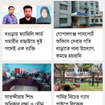
বগুড়ায় ফ্যামিলি কার্ড
গোপালগঞ্জ পাসপোর্ট
শুমারীর বাছাইয়ে দুই
অফিসে সেবার গতি
পদেই এক ব্যক্তি
বাড়াতে নানা উদ্যোগ,
কমছে হয়রানি
সাতক্ষীরায় শিশু
পানির নিচের গ্যাস
অধিকার রক্ষা ও যৌন
পাইপে লিকেজ,