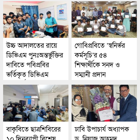
উচ্চ আদালতের রায়ে
গোবিপ্রবিতে ‘স্বনির্ভর
ডিভিএম পুনঃঅন্তর্ভুক্তির
কর্মসূচি’র ৫৪
দাবিতে পবিপ্রবির
শিক্ষার্থীকে সনদ ও
ভর্তিকৃত ডিভিএম
সম্মানী প্রদান
শিক্ষার্থীদের স্মারকলিপি
বাকৃবিতে ছাত্রশিবিরের
ঢাবি উপাচার্য অধ্যাপক
১০ দিনব্যাপী বিশেষ
ড. নিয়াজ আহমদ