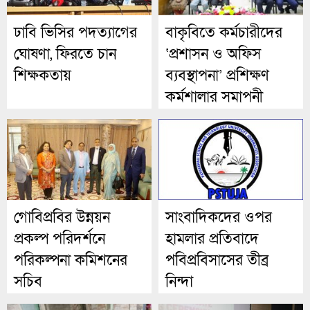
ঢাবি ভিসির পদত্যাগের
বাকৃবিতে কর্মচারীদের
ঘোষণা, ফিরতে চান
‘প্রশাসন ও অফিস
শিক্ষকতায়
ব্যবস্থাপনা’ প্রশিক্ষণ
কর্মশালার সমাপনী
গোবিপ্রবির উন্নয়ন
সাংবাদিকদের ওপর
প্রকল্প পরিদর্শনে
হামলার প্রতিবাদে
পরিকল্পনা কমিশনের
পবিপ্রবিসাসের তীব্র
সচিব
নিন্দা