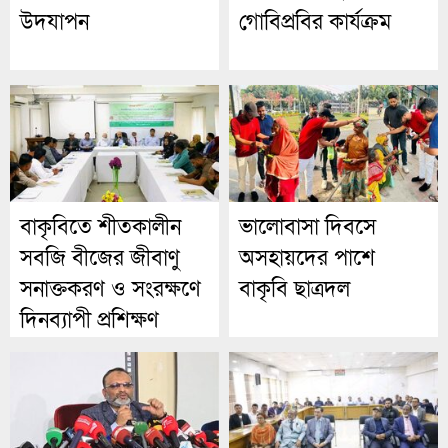
উদযাপন
গোবিপ্রবির কার্যক্রম
বাকৃবিতে শীতকালীন
ভালোবাসা দিবসে
সবজি বীজের জীবাণু
অসহায়দের পাশে
সনাক্তকরণ ও সংরক্ষণে
বাকৃবি ছাত্রদল
দিনব্যাপী প্রশিক্ষণ