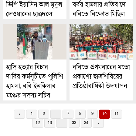
ভিপি ইয়াসিন আল মৃদুল
বর্বর হামলার প্রতিবাদে
দেওয়ানের ছাত্রদলে
ববিতে বিক্ষোভ মিছিল
যোগদান
হাদি হত্যার বিচার
ববিতে প্রথমবারের মতো
দাবির কর্মসূচীতে পুলিশি
প্রকাশ্যে ছাত্রশিবিরের
হামলা, ববি ইনকিলাব
প্রতিষ্ঠাবার্ষিকী উদযাপন
মঞ্চের সদস্য সচিব
আহত
‹
1
2
...
7
8
9
10
11
12
13
...
33
34
›