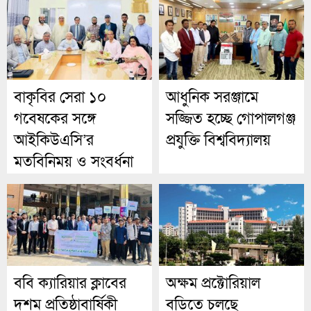
বাকৃবির সেরা ১০
আধুনিক সরঞ্জামে
গবেষকের সঙ্গে
সজ্জিত হচ্ছে গোপালগঞ্জ
আইকিউএসি’র
প্রযুক্তি বিশ্ববিদ্যালয়
মতবিনিময় ও সংবর্ধনা
ববি ক্যারিয়ার ক্লাবের
অক্ষম প্রক্টোরিয়াল
দশম প্রতিষ্ঠাবার্ষিকী
বডিতে চলছে