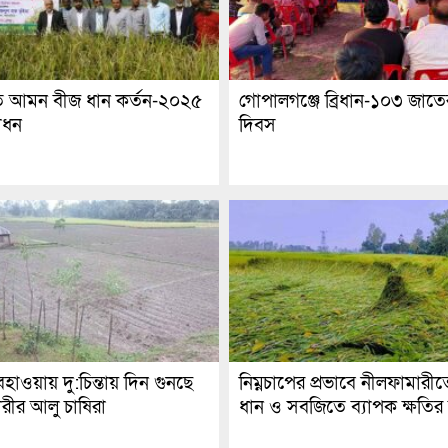
তে আমন বীজ ধান কর্তন-২০২৫
গোপালগঞ্জে ব্রিধান-১০৩ জাতে
োধন
দিবস
হাওয়ায় দু:চিন্তায় দিন গুনছে
নিম্নচাপের প্রভাবে নীলফামার
রীর আলু চাষিরা
ধান ও সবজিতে ব্যাপক ক্ষতির