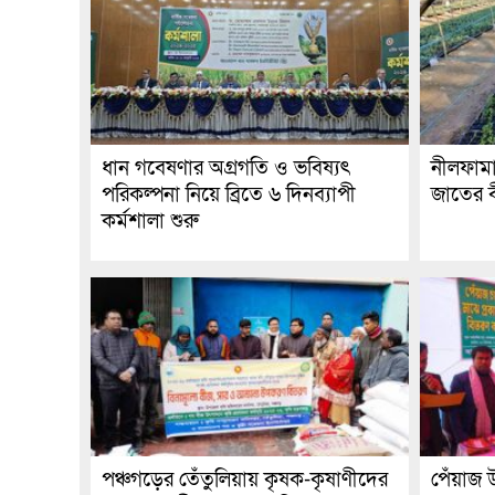
ধান গবেষণার অগ্রগতি ও ভবিষ্যৎ
নীলফামা
পরিকল্পনা নিয়ে ব্রিতে ৬ দিনব্যাপী
জাতের ব
কর্মশালা শুরু
পঞ্চগড়ের তেঁতুলিয়ায় কৃষক-কৃষাণীদের
পেঁয়াজ