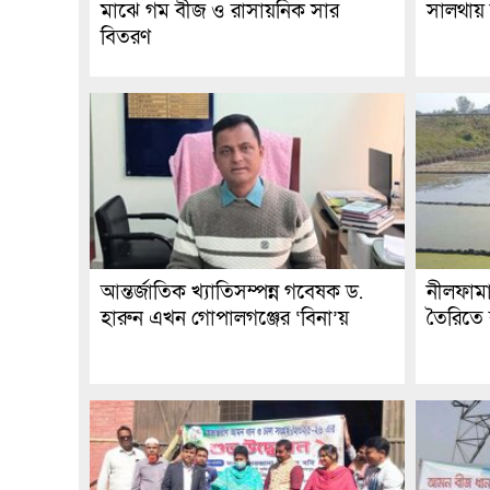
মাঝে গম বীজ ও রাসায়নিক সার
সালথায় 
বিতরণ
আন্তর্জাতিক খ্যাতিসম্পন্ন গবেষক ড.
নীলফাম
হারুন এখন গোপালগঞ্জের ‘বিনা’য়
তৈরিতে ব