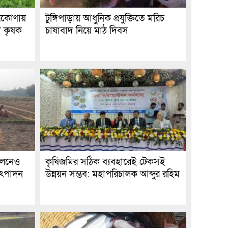
্রকোণায়
টুঙ্গিপাড়ায় আধুনিক প্রযুক্তিতে মরিচ
া কৃষক
চাষাবাদ নিয়ে মাঠ দিবস
ফলনেও
কৃষিজমির সঠিক ব্যবহারেই টেকসই
উৎপাদন
উন্নয়ন সম্ভব: মহাপরিচালক আব্দুর রহিম