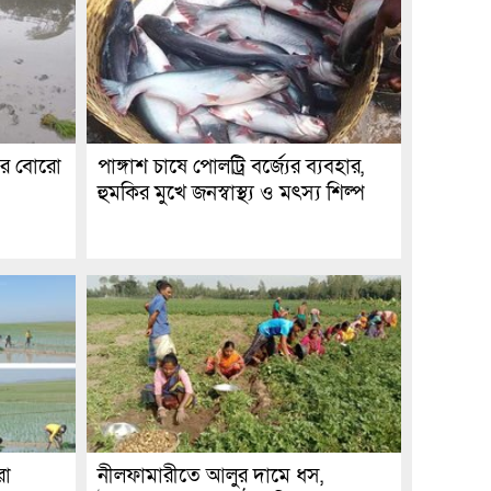
জের বোরো
পাঙ্গাশ চাষে পোলট্রি বর্জ্যের ব্যবহার,
হুমকির মুখে জনস্বাস্থ্য ও মৎস্য শিল্প
রো
নীলফামারীতে আলুর দামে ধস,