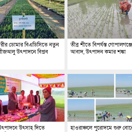
রীর ডোমার বিএডিসিতে নতুন
তীব্র শীতে বিপর্যস্ত গোপালগঞ্
ীজআলু উৎপাদনে বিপ্লব
আবাদ, উৎপাদন কমার শঙ্কা
 উৎপাদনে উৎসাহ দিতে
হাওরাঞ্চলে পুরোদমে শুরু বো