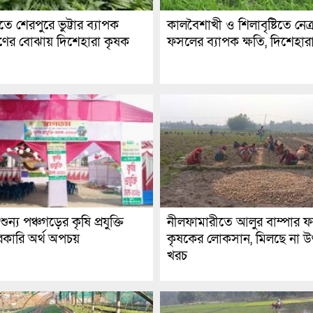
টিতে শেরপুরে ভুট্টার ব্যাপক
কালবৈশাখী ও শিলাবৃষ্টিতে নেত
ঋণের বোঝায় দিশেহারা কৃষক
ফসলের ব্যাপক ক্ষতি, দিশেহার
ী শুন্য পঞ্চগড়ের কৃষি প্রযুক্তি
নীলফামারীতে আলুর বাম্পার 
রকারি অর্থ অপচয়
কৃষকের লোকসান, মিলছে না 
খরচ