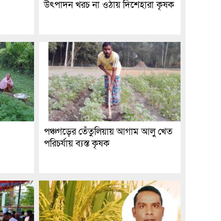
উৎপাদন খরচ না ওঠায় দিশেহারা কৃষক
পঞ্চগড়ের তেঁতুলিয়ায় আগাম আলু খেত
পরিচর্যায় ব্যস্ত কৃষক