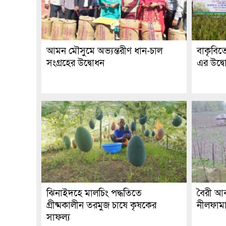
আমন মৌসুমে অভ্যন্তরীণ ধান-চাল
বাকৃবি
সংগ্রহের উদ্বোধন
এর উদ্ব
ঝিনাইদহে মালচিং পদ্ধতিতে
বৈরী আব
গ্রীষ্মকালীন তরমুজ চাষে কৃষকের
নীলফামা
সাফল্য