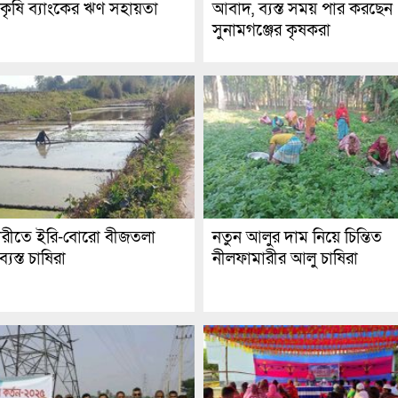
কৃষি ব্যাংকের ঋণ সহায়তা
আবাদ, ব্যস্ত সময় পার করছেন
সুনামগঞ্জের কৃষকরা
ারীতে ইরি-বোরো বীজতলা
নতুন আলুর দাম নিয়ে চিন্তিত
্যস্ত চাষিরা
নীলফামারীর আলু চাষিরা