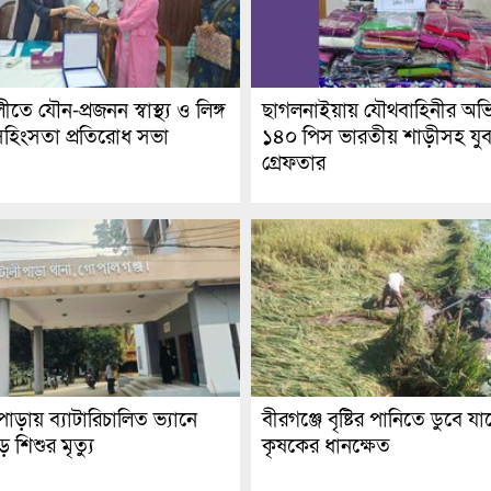
ীতে যৌন-প্রজনন স্বাস্থ্য ও লিঙ্গ
ছাগলনাইয়ায় যৌথবাহিনীর অভ
 সহিংসতা প্রতিরোধ সভা
১৪০ পিস ভারতীয় শাড়ীসহ যু
গ্রেফতার
াড়ায় ব্যাটারিচালিত ভ্যানে
বীরগঞ্জে বৃষ্টির পানিতে ডুবে যাচ
 শিশুর মৃত্যু
কৃষকের ধানক্ষেত