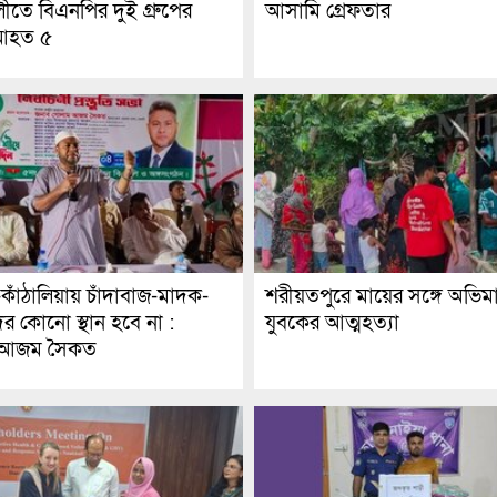
ীতে বিএনপির দুই গ্রুপের
আসামি গ্রেফতার
 আহত ৫
-কাঁঠালিয়ায় চাঁদাবাজ-মাদক-
শরীয়তপুরে মায়ের সঙ্গে অভিম
ীদের কোনো স্থান হবে না :
যুবকের আত্মহত্যা
 আজম সৈকত