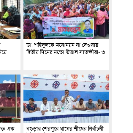
র
ডা. শহিদুলকে মনোনয়ন না দেওয়ায়
িয়ে
দ্বিতীয় দিনের মতো উত্তাল সাতক্ষীরা- ৩
ক্ত এক
বগুড়ার শেরপুরে ধানের শীষের নির্বাচনী