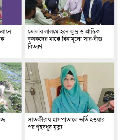
িযানে
ভোলার লালমোহনে ক্ষুদ্র ও প্রান্তিক
বক
কৃষকদের মাঝে বিনামূল্যে সার-বীজ
বিতরণ
্ছে
সাতক্ষীরায় হাসপাতালে ভর্তি হওয়ার
পর গৃহবধূর মৃত্যু