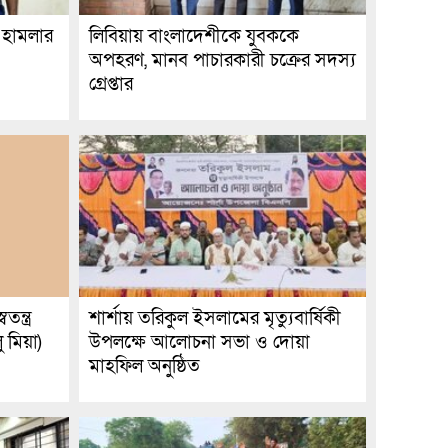
 হামলার
লিবিয়ায় বাংলাদেশীকে যুবককে
অপহরণ, মানব পাচারকারী চক্রের সদস্য
গ্রেপ্তার
তন্ত্র
শার্শায় তরিকুল ইসলামের মৃত্যুবার্ষিকী
 মিয়া)
উপলক্ষে আলোচনা সভা ও দোয়া
মাহফিল অনুষ্ঠিত