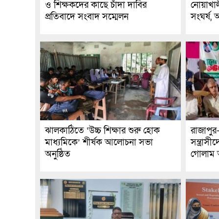
ও শিক্ষকদের কাছে চাঁদা দাবির
নোয়াখাল
প্রতিবাদে সংবাদ সম্মেলন
সংঘর্ষ,
ঝালকাঠিতে ‘উচ্চ শিক্ষার শুরু হোক
রাজাপুর
মাধ্যমিকে’ শীর্ষক আলোচনা সভা
সন্ত্রাস
অনুষ্ঠিত
গোলাম