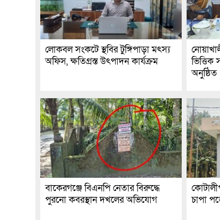
লোকবল সংকটে স্থবির টুঙ্গিপাড়া মৎস্য
নোয়াখাল
অফিস, ক্ষতিগ্রস্ত উৎপাদন কার্যক্রম
ভিত্তিক
অনুষ্ঠিত
বাকেরগঞ্জে বিএনপি নেতার বিরুদ্ধে
কোটালীপ
পুরনো কবরস্থান দখলের অভিযোগ
চাপা পড়ে