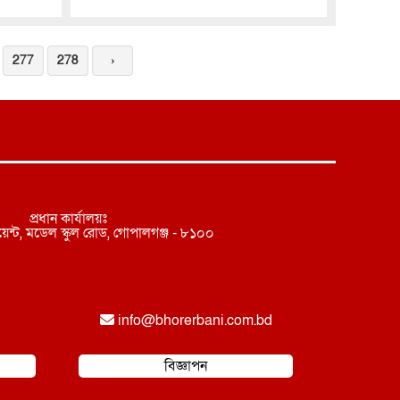
277
278
›
প্রধান কার্যালয়ঃ
েন্ট, মডেল স্কুল রোড, গোপালগঞ্জ - ৮১০০
info@
bhorerbani.com.bd
বিজ্ঞাপন