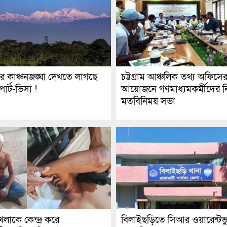
র কাঞ্চনজঙ্ঘা দেখতে লাগছে
চট্টগ্রাম আঞ্চলিক তথ্য অফিসে
র্ট-ভিসা !
আয়োজনে গণমাধ্যমকর্মীদের ন
মতবিনিময় সভা
লাকে কেন্দ্র করে
বিলাইছড়িতে সিআর ওয়ারেন্টভু